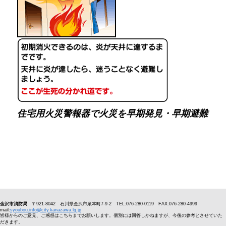
住宅用火災警報器で火災を早期発見・早期避難
金沢市消防局
〒921-8042 石川県金沢市泉本町7-9-2 TEL:076-280-0119 FAX:076-280-4999
mail:
syoubou.info@city.kanazawa.lg.jp
皆様からのご意見、ご感想はこちらまでお願いします。個別には回答しかねますが、今後の参考とさせていた
だきます。