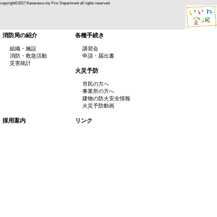
copyright©2017 Kanazawa city Fire
Department all rights reserved.
消防局の紹介
各種手続き
組織・施設
講習会
消防・救急活動
申請・届出書
災害統計
火災予防
市民の方へ
事業所の方へ
建物の防火安全情報
火災予防動画
採用案内
リンク