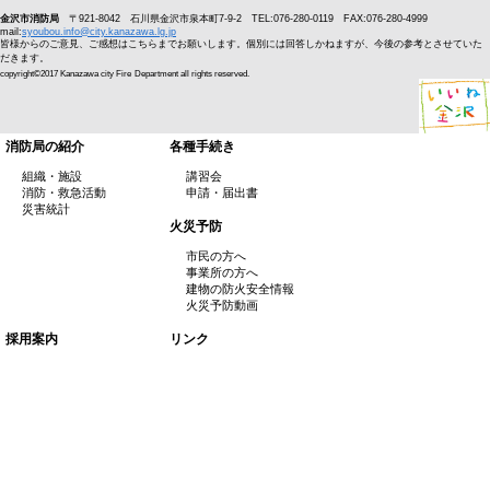
金沢市消防局
〒921-8042 石川県金沢市泉本町7-9-2 TEL:076-280-0119 FAX:076-280-4999
mail:
syoubou.info@city.kanazawa.lg.jp
皆様からのご意見、ご感想はこちらまでお願いします。個別には回答しかねますが、今後の参考とさせていた
だきます。
copyright©2017 Kanazawa city Fire
Department all rights reserved.
消防局の紹介
各種手続き
組織・施設
講習会
消防・救急活動
申請・届出書
災害統計
火災予防
市民の方へ
事業所の方へ
建物の防火安全情報
火災予防動画
採用案内
リンク