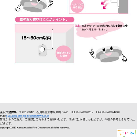
金沢市消防局
〒921-8042 石川県金沢市泉本町7-9-2 TEL:076-280-0119 FAX:076-280-4999
mail:
syoubou.info@city.kanazawa.lg.jp
皆様からのご意見、ご感想はこちらまでお願いします。個別には回答しかねますが、今後の参考とさせていた
だきます。
copyright©2017 Kanazawa city Fire
Department all rights reserved.