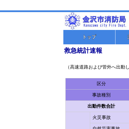
救急統計速報
（高速道路および管外へ出動
区分
事故種別
出動件数合計
火災事故
自然災害事故