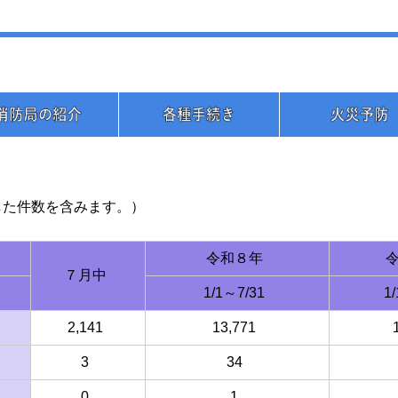
した件数を含みます。）
令和８年
７月中
1/1～7/31
1
2,141
13,771
3
34
0
1