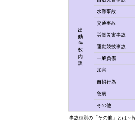
水難事故
交通事故
出
労働災害事故
動
件
運動競技事故
数
内
一般負傷
訳
加害
自損行為
急病
その他
事故種別の「その他」とは～