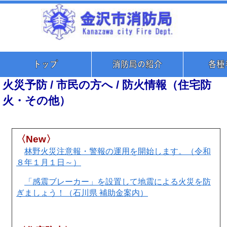
火災予防 / 市民の方へ / 防火情報（住宅防
火・その他）
〈New〉
林野火災注意報・警報の運用を開始します。（令和
８年１月１日～）
「感震ブレーカー」を設置して地震による火災を防
ぎましょう！（石川県 補助金案内）